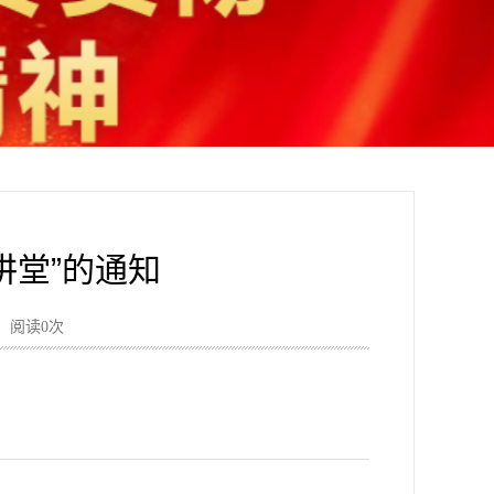
讲堂”的通知
心 阅读
0
次