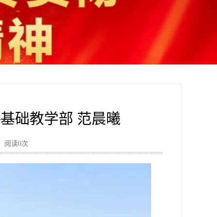
—基础教学部 范晨曦
心 阅读
0
次