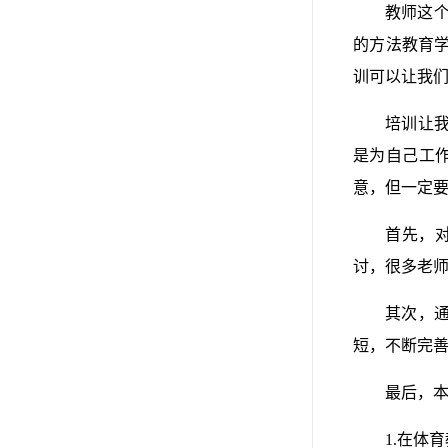
教师这
的方法教育
训可以让我
培训让
是为自己工
意，但一定
首先，
讨，很多老
其次，
短，不断完
最后，
1.在体